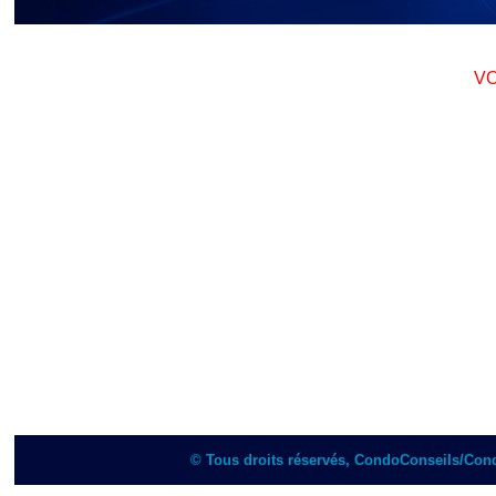
V
© Tous droits réservés, CondoConseils/Con